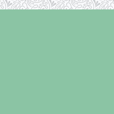
Find us at
Laughing Oyster Bookshop
286 Fifth Street
Courtenay
,
BC
Canada
V9N 1J6
Map & Hours
Contact us
250-334-2511
info@laughingoysterbooks.com